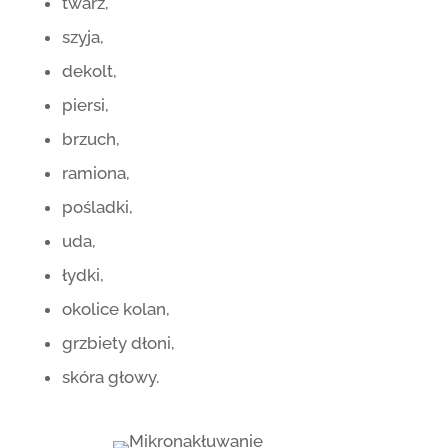
twarz,
szyja,
dekolt,
piersi,
brzuch,
ramiona,
pośladki,
uda,
łydki,
okolice kolan,
grzbiety dłoni,
skóra głowy.