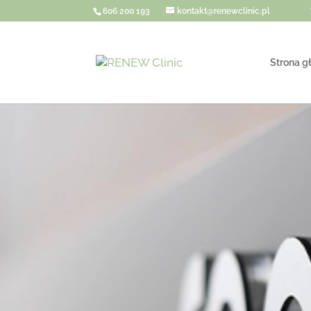
606 200 193
kontakt@renewclinic.pl
Strona g