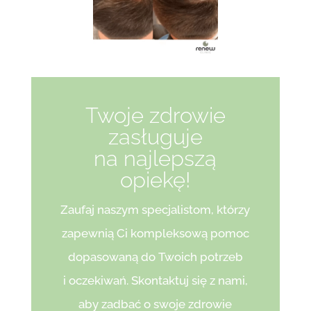
Twoje zdrowie
zasługuje
na najlepszą
opiekę!
Zaufaj naszym specjalistom, którzy
zapewnią Ci kompleksową pomoc
dopasowaną do Twoich potrzeb
i oczekiwań. Skontaktuj się z nami,
aby zadbać o swoje zdrowie