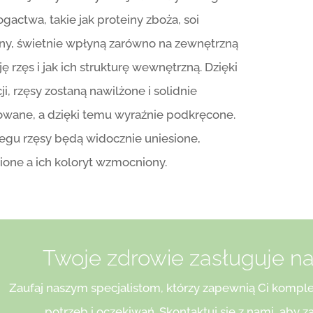
gactwa, takie jak proteiny zboża, soi
yny, świetnie wpłyną zarówno na zewnętrzną
ę rzęs i jak ich strukturę wewnętrzną. Dzięki
ji, rzęsy zostaną nawilżone i solidnie
wane, a dzięki temu wyraźnie podkręcone.
egu rzęsy będą widocznie uniesione,
one a ich koloryt wzmocniony.
Twoje zdrowie zasługuje na
Zaufaj naszym specjalistom, którzy zapewnią Ci kom
potrzeb i oczekiwań. Skontaktuj się z nami, aby 