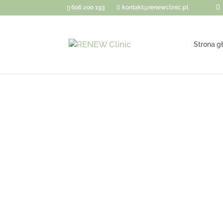
606 200 193
kontakt@renewclinic.pl
Strona g