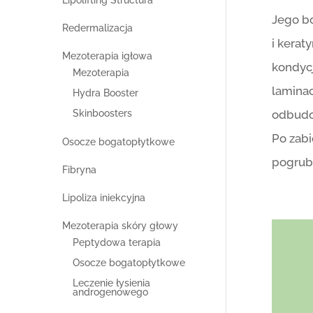
Lipolifting Structura
Jego bo
Redermalizacja
i kerat
Mezoterapia igłowa
kondycj
Mezoterapia
laminac
Hydra Booster
odbudo
Skinboosters
Po zabi
Osocze bogatopłytkowe
pogrubi
Fibryna
Lipoliza iniekcyjna
Mezoterapia skóry głowy
Peptydowa terapia
Osocze bogatopłytkowe
Leczenie łysienia
androgenowego