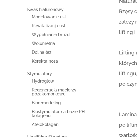
Natural
Kwas hialuronowy
Rzęsy c
Modelowanie ust
zależy 
Rewitalizacja ust
lifting 
Wypełnianie bruzd
Wolumetria
Lifting
Dolina łez
Korekta nosa
których
lifting
Stymulatory
Hydroglow
po czym
Regeneracja macierzy
pozakomórkowej
Bioremodeling
Biostymulator na bazie RH
Lamina
kolagenu
po lift
Atelokolagen
wartośc