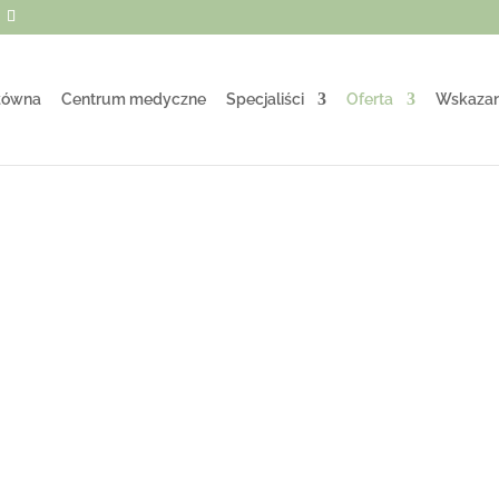
łówna
Centrum medyczne
Specjaliści
Oferta
Wskazan