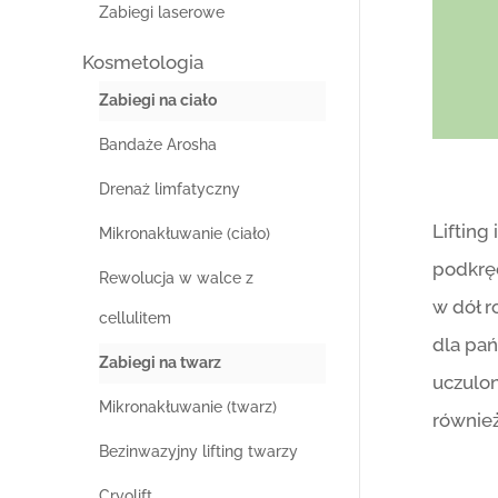
Zabiegi laserowe
Kosmetologia
Zabiegi na ciało
Bandaże Arosha
Drenaż limfatyczny
Lifting
Mikronakłuwanie (ciało)
podkręc
Rewolucja w walce z
w dół r
cellulitem
dla pań
Zabiegi na twarz
uczulon
Mikronakłuwanie (twarz)
również
Bezinwazyjny lifting twarzy
Cryolift