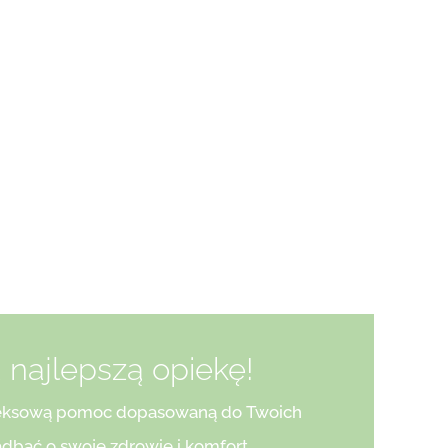
 najlepszą opiekę!
pleksową pomoc dopasowaną do Twoich
zadbać o swoje zdrowie i komfort.