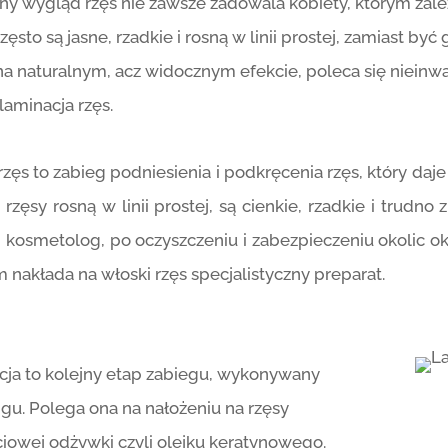
ny wygląd rzęs nie zawsze zadowala kobiety, którym zale
zęsto są jasne, rzadkie i rosną w linii prostej, zamiast by
na naturalnym, acz widocznym efekcie, poleca się nieinwa
i laminacja rzęs.
 rzęs to zabieg podniesienia i podkręcenia rzęs, który daje
 rzęsy rosną w linii prostej, są cienkie, rzadkie i trudno
u, kosmetolog, po oczyszczeniu i zabezpieczeniu okolic ok
 nakłada na włoski rzęs specjalistyczny preparat.
cja to kolejny etap zabiegu, wykonywany
ingu. Polega ona na nałożeniu na rzęsy
iowej odżywki czyli olejku keratynowego.